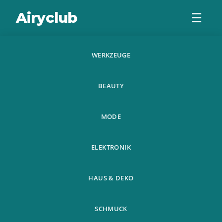
Airyclub
☰
WERKZEUGE
Thermo Sweat
BEAUTY
Sauna Gurtel
Abnehmen Taille
MODE
Trimmer
ELEKTRONIK
Shapewear
HAUS & DEKO
SCHMUCK