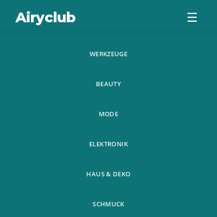
Airyclub
☰
WERKZEUGE
Tragbare
BEAUTY
Schwerkraft
Pneumatische Set
MODE
Home Diy Mini
ELEKTRONIK
Sprengge
HAUS & DEKO
SCHMUCK