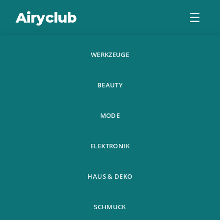
Airyclub
☰
WERKZEUGE
Unisex
BEAUTY
Verstellbare Bauch
Taille Abnehmen
MODE
Shaping Gurtel Jog
ELEKTRONIK
HAUS & DEKO
SCHMUCK