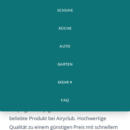
SCHUHE
KÜCHE
AUTO
GARTEN
Unisex Verstellbare Bauch
Weitere
Home
Taille Abnehmen Shaping
›
›
Produkte
MEHR ▾
Gurtel Jog
Unisex Verstellbare Bauch Taille Abnehmen
FAQ
Shaping Gurtel Jog – Entdecken Sie dieses
beliebte Produkt bei Airyclub. Hochwertige
Qualität zu einem günstigen Preis mit schnellem