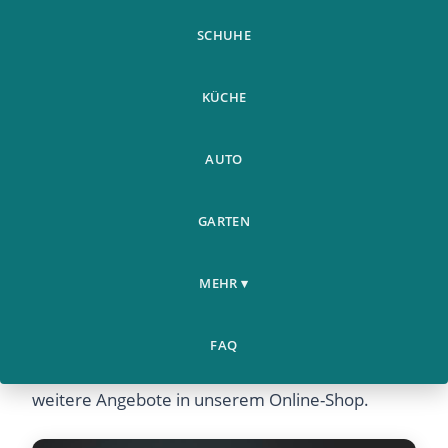
SCHUHE
KÜCHE
AUTO
GARTEN
MEHR ▾
Weiche Silikonhulle Fur Apple Airpods Air Pods
Kopfhorer - Jetzt günstig online kaufen bei
FAQ
Airyclub. Entdecken Sie dieses Produkt und viele
weitere Angebote in unserem Online-Shop.