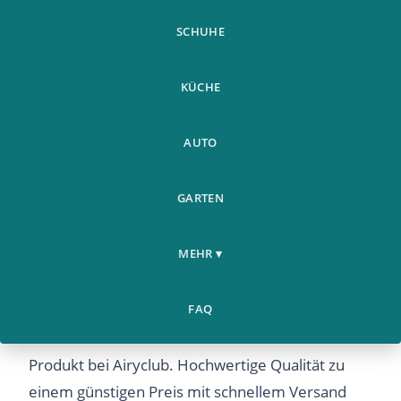
SCHUHE
KÜCHE
AUTO
GARTEN
Weste Abdeckung Helm
Weitere
Home
Abdeckung Stickerei
›
›
Produkte
MEHR ▾
Klettverschluss
Weste Abdeckung Helm Abdeckung Stickerei
FAQ
Klettverschluss – Entdecken Sie dieses beliebte
Produkt bei Airyclub. Hochwertige Qualität zu
einem günstigen Preis mit schnellem Versand