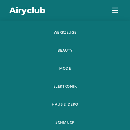
Airyclub
☰
WERKZEUGE
Weste Abdeckung
BEAUTY
Helm Abdeckung
Stickerei
MODE
Klettverschluss
ELEKTRONIK
HAUS & DEKO
SCHMUCK