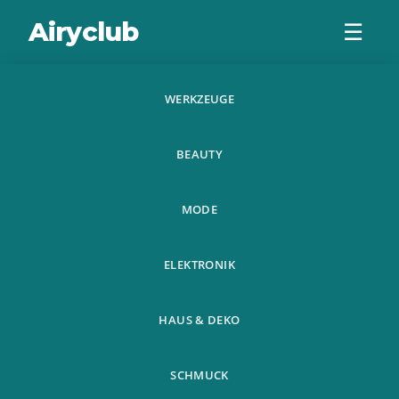
Airyclub
☰
WERKZEUGE
Zeichnung
BEAUTY
Spielzeug 12 Zoll
Lcd Schreibtafel
MODE
Loschen Zeichnu
ELEKTRONIK
HAUS & DEKO
SCHMUCK