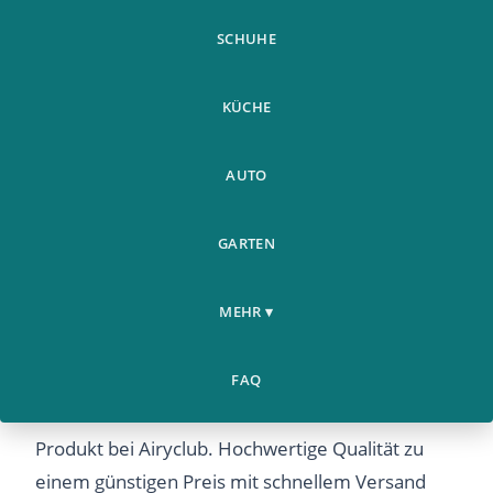
SCHUHE
KÜCHE
AUTO
GARTEN
Zeichnung Spielzeug 12
Weitere
Home
Zoll Lcd Schreibtafel
›
›
Produkte
MEHR ▾
Loschen Zeichnu
Zeichnung Spielzeug 12 Zoll Lcd Schreibtafel
FAQ
Loschen Zeichnu – Entdecken Sie dieses beliebte
Produkt bei Airyclub. Hochwertige Qualität zu
einem günstigen Preis mit schnellem Versand