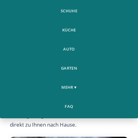
SCHUHE
KÜCHE
AUTO
Heisser Verkauf Bangtan Boys 3D
Home
›
GARTEN
Digitaldruck Bettwasche Set
Heisser Verkauf Bangtan Boys 3D Digitaldruck
MEHR ▾
Bettwasche Set – Entdecken Sie dieses beliebte
Produkt bei Airyclub. Hochwertige Qualität zu
FAQ
einem günstigen Preis mit schnellem Versand
direkt zu Ihnen nach Hause.