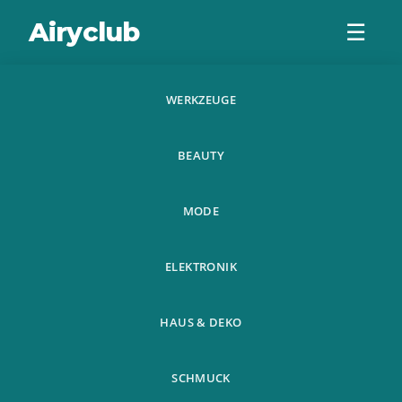
Airyclub
☰
WERKZEUGE
Heisser Verkauf
BEAUTY
Bangtan Boys 3D
Digitaldruck
MODE
Bettwasche Set
ELEKTRONIK
HAUS & DEKO
SCHMUCK