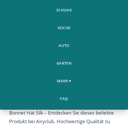
SCHUHE
KÜCHE
AUTO
GARTEN
MEHR ▾
No/Ny Mote Kvinner Sateng Natt
Home
›
Sovehette Har Bonnet Hat Silk
FAQ
No/Ny Mote Kvinner Sateng Natt Sovehette Har
Bonnet Hat Silk – Entdecken Sie dieses beliebte
Produkt bei Airyclub. Hochwertige Qualität zu