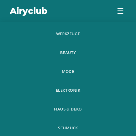
Airyclub
☰
WERKZEUGE
No/Ny Mote
BEAUTY
Kvinner Sateng
Natt Sovehette
MODE
Har Bonnet Hat
ELEKTRONIK
Silk
HAUS & DEKO
SCHMUCK