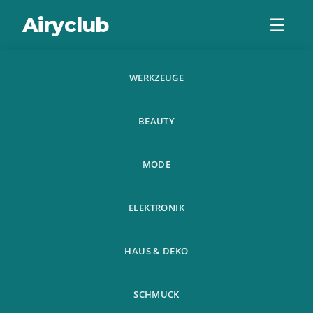
Airyclub
☰
WERKZEUGE
Se/Under Desk
BEAUTY
Foot Hammock
Office Justerbar
MODE
Hemmakontor
ELEKTRONIK
Stud
HAUS & DEKO
SCHMUCK