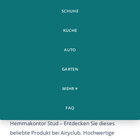
SCHUHE
KÜCHE
AUTO
GARTEN
MEHR ▾
Se/Under Desk Foot Hammock Office
Home
›
Justerbar Hemmakontor Stud
FAQ
Se/Under Desk Foot Hammock Office Justerbar
Hemmakontor Stud – Entdecken Sie dieses
beliebte Produkt bei Airyclub. Hochwertige